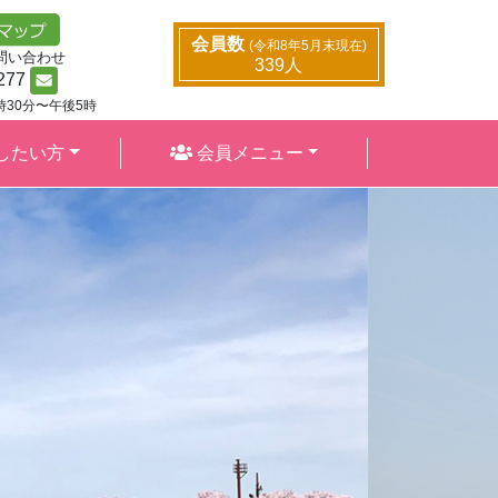
同好会活動
会員数
(令和8年5月末現在)
問い合わせ
339人
277
時30分〜午後5時
したい方
会員メニュー