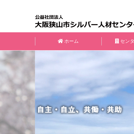
情報公開
就業規定とシルバー保険
会報誌
会員クラウドサービス
ホーム
セン