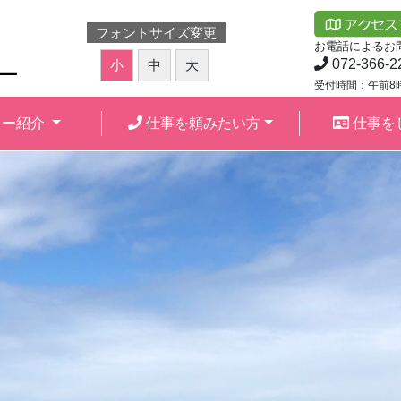
フリーランス法施行に伴う契約方法の見直しに
研修会・講習会
ついて
フォントサイズ変更
公式LINE(ライン)
お電話によるお
072-366-2
小
中
大
受付時間：午前8
ター紹介
仕事を頼みたい方
仕事を